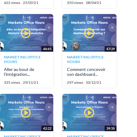
622 views
25/03/21
350 views
08/04/21
44:45
47:29
MARKETING OFFICE
MARKETING OFFICE
HOURS
HOURS
Aller au bout de
Comment concevoir
l'intégration...
son dashboard...
335 views
29/11/21
297 views
03/12/21
42:22
39:50
MARKETING OFFICE
MARKETING OFFICE