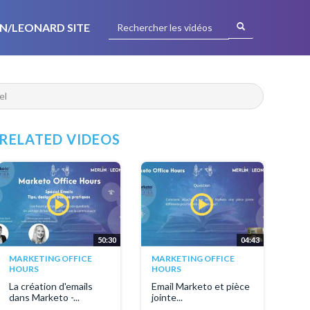
N/LEONARD SITE
el
RELATED VIDEOS
50:30
04:43
MARKETING OFFICE
MARKETING OFFICE
HOURS
HOURS
La création d'emails
Email Marketo et pièce
dans Marketo -...
jointe...