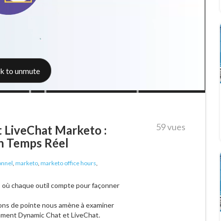
59 vues
t LiveChat Marketo :
en Temps Réel
onnel
,
marketo
,
marketo office hours
,
l, où chaque outil compte pour façonner
ions de pointe nous amène à examiner
amment Dynamic Chat et LiveChat.