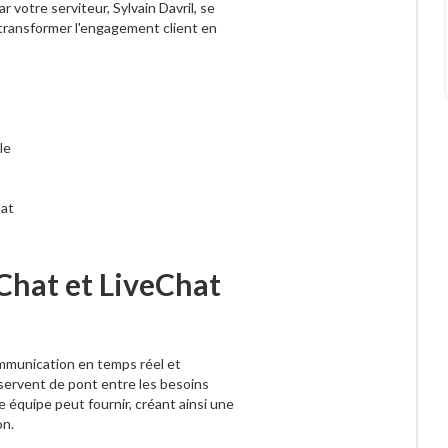
 votre serviteur, Sylvain Davril, se
 transformer l'engagement client en
le
hat
Chat et LiveChat
ommunication en temps réel et
 servent de pont entre les besoins
e équipe peut fournir, créant ainsi une
on.