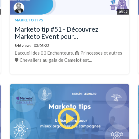
05:27
MARKETO TIPS
Marketo tip #51 - Découvrez
Marketo Event pour...
846 views
03/03/22
L'accueil des 🧙‍♂️ Enchanteurs, 👸 Princesses et autres
🛡️ Chevaliers au gala de Camelot est...