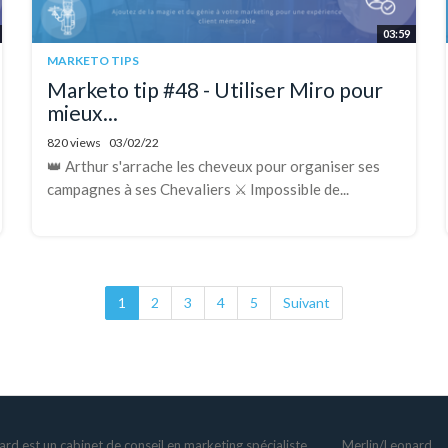
03:59
MARKETO TIPS
Marketo tip #48 - Utiliser Miro pour
mieux...
820 views
03/02/22
👑 Arthur s'arrache les cheveux pour organiser ses
campagnes à ses Chevaliers ⚔️ Impossible de...
1
2
3
4
5
Suivant
rd est un cabinet de conseil en marketing spécialiste
Merlin/Leonard