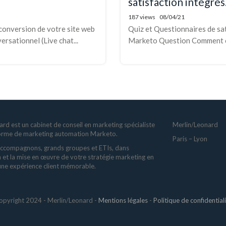
satisfaction intégrés.
187 views
08/04/21
onversion de votre site web
Quiz et Questionnaires de sat
rsationnel (Live chat...
Marketo Question Comment cré
rd est un cabinet de conseil en marketing spécialiste
Merlin/Leonard
forme de marketing automation Marketo.
Paris – Lyon
ccompagnons, grands groupes et ETIs, dans
n et la mise en œuvre de votre stratégie marketing en
 une expérience client mémorable.
opyright 2024 - Merlin/Leonard -
Mentions légales
-
Politique de confidential