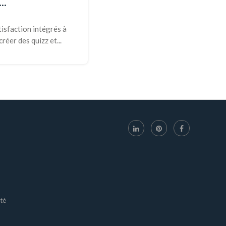
..
isfaction intégrés à
er des quizz et...
ité