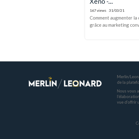
Xeno -...
167 views
31/03/21
Comment augmenter la c
grâce au marketing conve
Merlin/Leona
de la plate
Nous vous a
l’élaboratio
vue d’offrir
C