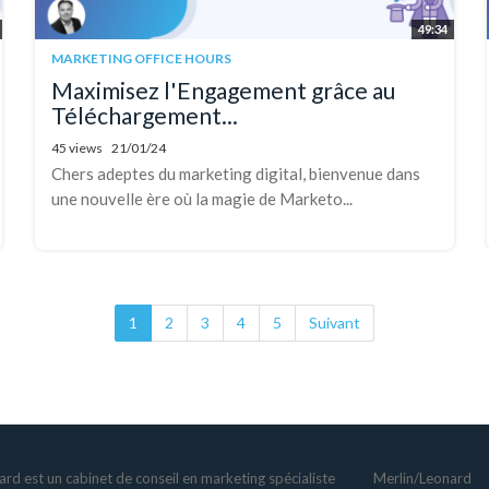
49:34
MARKETING OFFICE HOURS
Maximisez l'Engagement grâce au
Téléchargement...
45 views
21/01/24
Chers adeptes du marketing digital, bienvenue dans
une nouvelle ère où la magie de Marketo...
1
2
3
4
5
Suivant
rd est un cabinet de conseil en marketing spécialiste
Merlin/Leonard