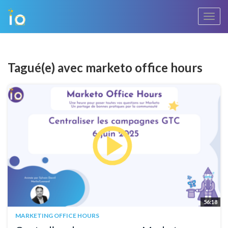
Bascu
la
navig
Tagué(e) avec marketo office hours
56:18
MARKETING OFFICE HOURS