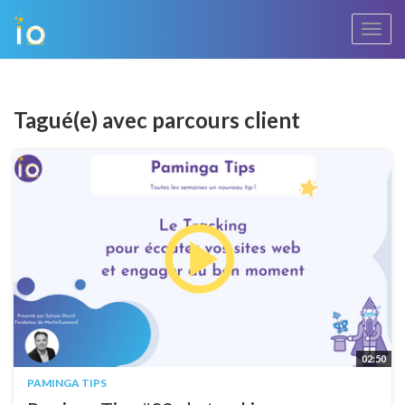
Bascu
la
navig
Tagué(e) avec parcours client
02:50
PAMINGA TIPS