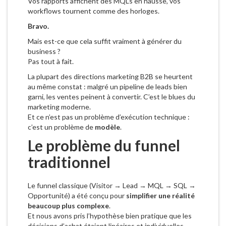
Vos rapports affichent des MQLs en hausse, vos
workflows tournent comme des horloges.
Bravo.
Mais est-ce que cela suffit vraiment à générer du
business ?
Pas tout à fait.
La plupart des directions marketing B2B se heurtent
au même constat : malgré un pipeline de leads bien
garni, les ventes peinent à convertir. C’est le blues du
marketing moderne.
Et ce n’est pas un problème d’exécution technique :
c’est un problème de
modèle
.
Le problème du funnel
traditionnel
Le funnel classique (Visitor → Lead → MQL → SQL →
Opportunité) a été conçu pour
simplifier une réalité
beaucoup plus complexe
.
Et nous avons pris l’hypothèse bien pratique que les
décisions d’achat étaient linéaires et individuelles.