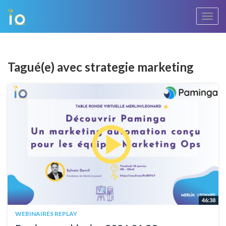
Bascu
la
navig
Tagué(e) avec strategie marketing
46:38
WEBINAIRES REPLAY