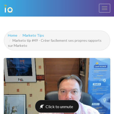
Bascu
la
navig
Home
Marketo Tips
Marketo tip #49 - Créer facilement ses propres rapports
sur Marketo