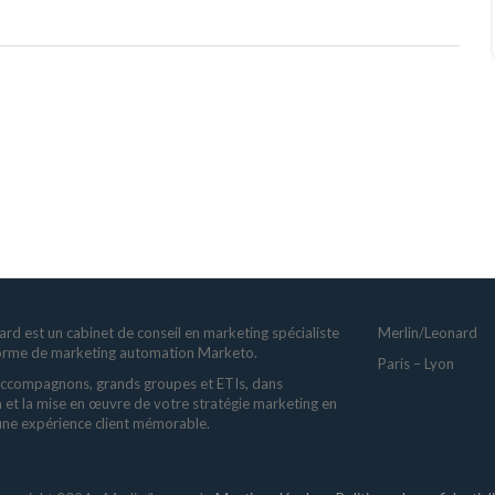
rd est un cabinet de conseil en marketing spécialiste
Merlin/Leonard
forme de marketing automation Marketo.
Paris – Lyon
ccompagnons, grands groupes et ETIs, dans
n et la mise en œuvre de votre stratégie marketing en
 une expérience client mémorable.