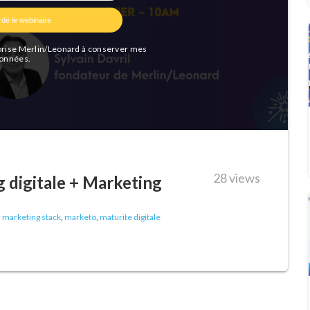
28 views
 digitale + Marketing
,
marketing stack
,
marketo
,
maturite digitale