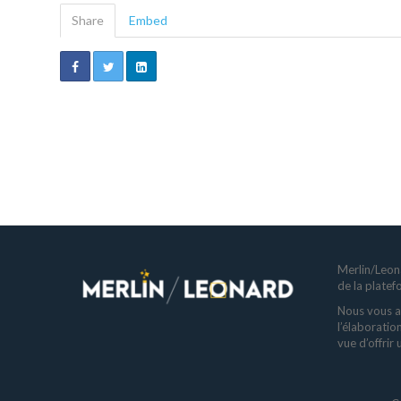
Share
Embed
Merlin/Leona
de la plate
Nous vous a
l’élaboratio
vue d’offrir