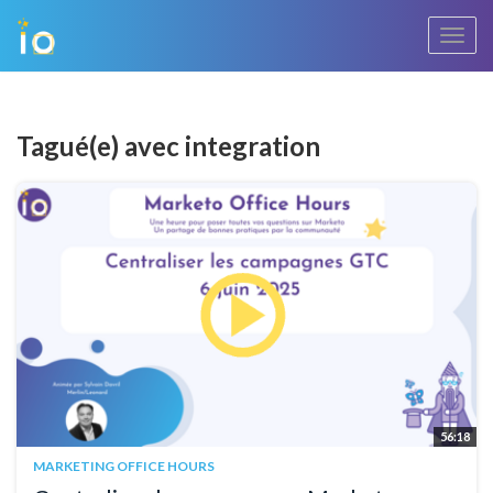
Bascu
la
navig
Tagué(e) avec integration
56:18
MARKETING OFFICE HOURS