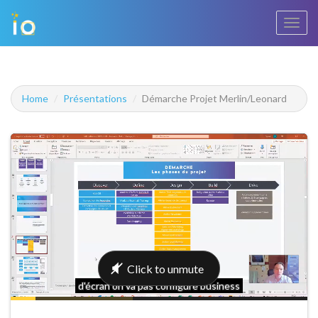
Bascu
la
navig
Home
Présentations
Démarche Projet Merlin/Leonard