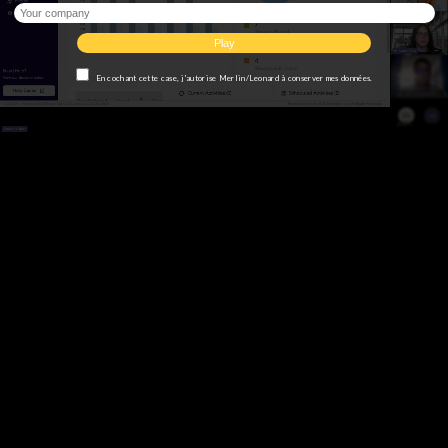
En cochant cette case, j'autorise Merlin/Leonard à conserver mes données.