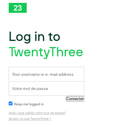
Log in to
TwentyThree
Keep me logged in
Avez-vous oublié votre mot de passe?
Qu'est-ce que TwentyThree ?