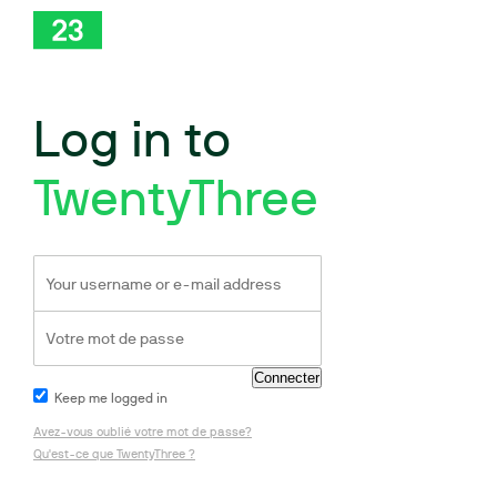
Log in to
TwentyThree
Keep me logged in
Avez-vous oublié votre mot de passe?
Qu'est-ce que TwentyThree ?